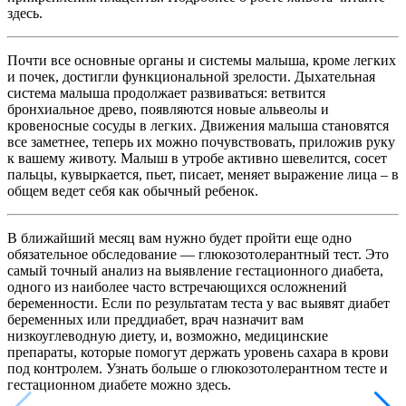
здесь.
Почти все основные органы и системы малыша, кроме легких
и почек, достигли функциональной зрелости. Дыхательная
система малыша продолжает развиваться: ветвится
бронхиальное древо, появляются новые альвеолы и
кровеносные сосуды в легких. Движения малыша становятся
все заметнее, теперь их можно почувствовать, приложив руку
к вашему животу. Малыш в утробе активно шевелится, сосет
пальцы, кувыркается, пьет, писает, меняет выражение лица – в
общем ведет себя как обычный ребенок.
В ближайший месяц вам нужно будет пройти еще одно
обязательное обследование — глюкозотолерантный тест. Это
самый точный анализ на выявление гестационного диабета,
одного из наиболее часто встречающихся осложнений
беременности. Если по результатам теста у вас выявят диабет
беременных или преддиабет, врач назначит вам
низкоуглеводную диету, и, возможно, медицинские
препараты, которые помогут держать уровень сахара в крови
под контролем. Узнать больше о глюкозотолерантном тесте и
гестационном диабете можно здесь.