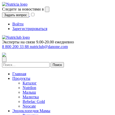
Перейти
к
Следите за новостями в
содержимому
Задать вопрос
Войти
Зарегистрироваться
Эксперты на связи 9.00-20.00 ежедневно
8 800 200 33 88
nutriclub@danone.com
Найти:
Главная
Продукты
Каталог
Nutrilon
Малыш
Малютка
Bebelac Gold
Neocate
Энциклопедия Мамы