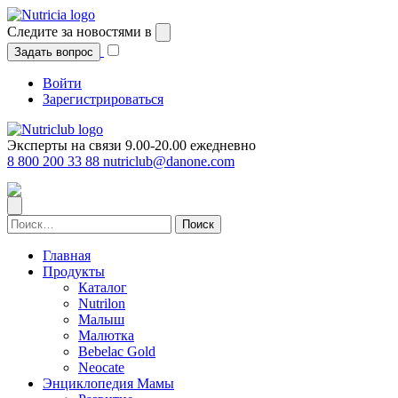
Перейти
к
Следите за новостями в
содержимому
Задать вопрос
Войти
Зарегистрироваться
Эксперты на связи 9.00-20.00 ежедневно
8 800 200 33 88
nutriclub@danone.com
Найти:
Главная
Продукты
Каталог
Nutrilon
Малыш
Малютка
Bebelac Gold
Neocate
Энциклопедия Мамы