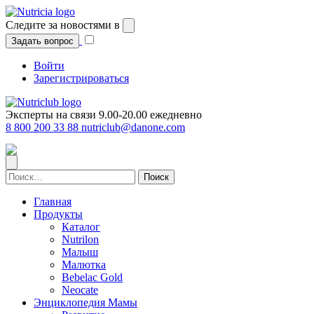
Перейти
к
Следите за новостями в
содержимому
Задать вопрос
Войти
Зарегистрироваться
Эксперты на связи 9.00-20.00 ежедневно
8 800 200 33 88
nutriclub@danone.com
Найти:
Главная
Продукты
Каталог
Nutrilon
Малыш
Малютка
Bebelac Gold
Neocate
Энциклопедия Мамы