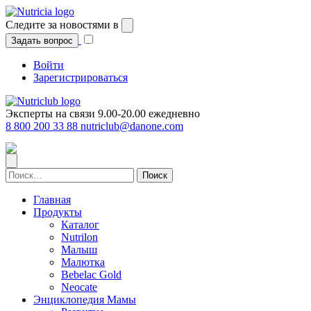
Перейти
к
Следите за новостями в
содержимому
Задать вопрос
Войти
Зарегистрироваться
Эксперты на связи 9.00-20.00 ежедневно
8 800 200 33 88
nutriclub@danone.com
Найти:
Главная
Продукты
Каталог
Nutrilon
Малыш
Малютка
Bebelac Gold
Neocate
Энциклопедия Мамы