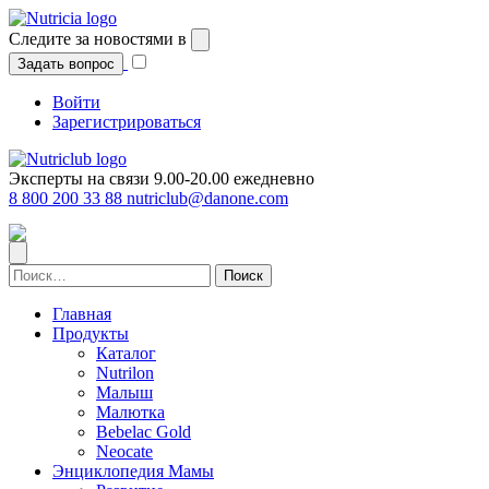
Перейти
к
Следите за новостями в
содержимому
Задать вопрос
Войти
Зарегистрироваться
Эксперты на связи 9.00-20.00 ежедневно
8 800 200 33 88
nutriclub@danone.com
Найти:
Главная
Продукты
Каталог
Nutrilon
Малыш
Малютка
Bebelac Gold
Neocate
Энциклопедия Мамы