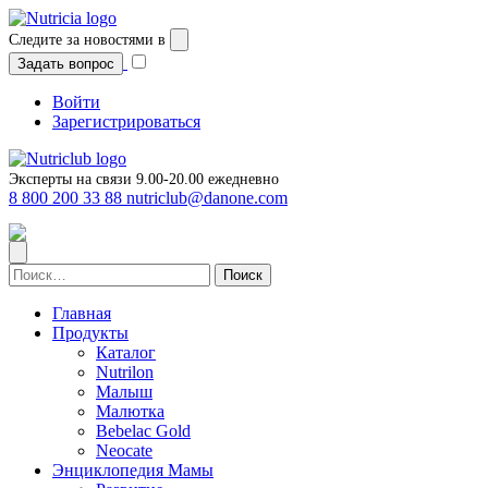
Перейти
к
Следите за новостями в
содержимому
Задать вопрос
Войти
Зарегистрироваться
Эксперты на связи 9.00-20.00 ежедневно
8 800 200 33 88
nutriclub@danone.com
Найти:
Главная
Продукты
Каталог
Nutrilon
Малыш
Малютка
Bebelac Gold
Neocate
Энциклопедия Мамы