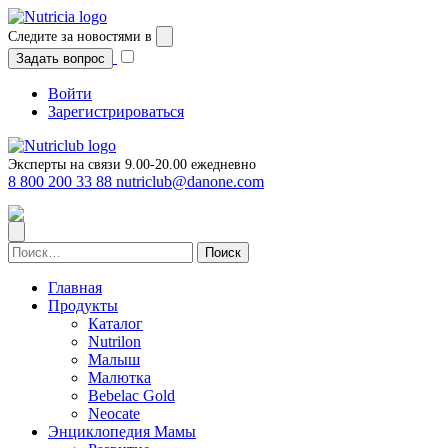
Перейти
к
Следите за новостями в
содержимому
Задать вопрос
Войти
Зарегистрироваться
Эксперты на связи 9.00-20.00 ежедневно
8 800 200 33 88
nutriclub@danone.com
Найти:
Главная
Продукты
Каталог
Nutrilon
Малыш
Малютка
Bebelac Gold
Neocate
Энциклопедия Мамы