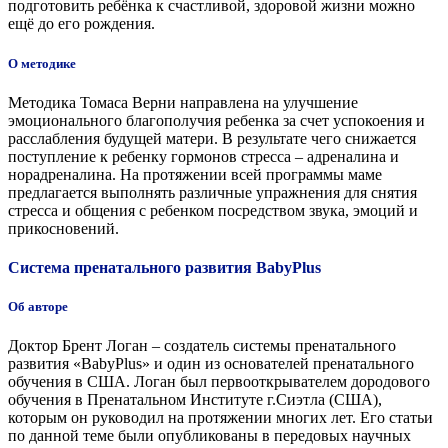
подготовить ребёнка к счастливой, здоровой жизни можно
ещё до его рождения.
О методике
Методика Томаса Верни направлена на улучшение
эмоционального благополучия ребенка за счет успокоения и
расслабления будущей матери. В результате чего снижается
поступление к ребенку гормонов стресса – адреналина и
норадреналина. На протяжении всей программы маме
предлагается выполнять различные упражнения для снятия
стресса и общения с ребенком посредством звука, эмоций и
прикосновений.
Система пренатального развития BabyРlus
Об авторе
Доктор Брент Логан – создатель системы пренатального
развития «BabyPlus» и один из основателей пренатального
обучения в США. Логан был первооткрывателем дородового
обучения в Пренатальном Институте г.Сиэтла (США),
которым он руководил на протяжении многих лет. Его статьи
по данной теме были опубликованы в передовых научных