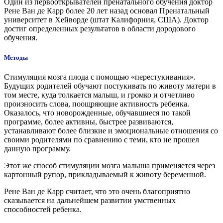
Один из первооткрывателей пренатального обучения доктор
Рене Ван де Карр более 20 лет назад основал Пренатальный
университет в Хейворде (штат Калифорния, США). Доктор
достиг определенных результатов в области дородового
обучения.
Методы
Стимуляция мозга плода с помощью «перестукивания».
Будущих родителей обучают постукивать по животу матери в
том месте, куда толкается малыш, и громко и отчетливо
произносить слова, поощряющие активность ребенка.
Оказалось, что новорожденные, обучавшиеся по такой
программе, более активны, быстрее развиваются,
устанавливают более близкие и эмоциональные отношения со
своими родителями по сравнению с теми, кто не прошел
данную программу.
Этот же способ стимуляции мозга малыша применяется через
картонный рупор, прикладываемый к животу беременной.
Рене Ван де Карр считает, что это очень благоприятно
сказывается на дальнейшем развитии умственных
способностей ребенка.