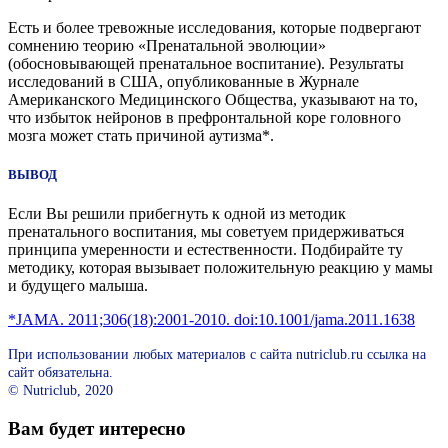
Есть и более тревожные исследования, которые подвергают
сомнению теорию «Пренатальной эволюции»
(обосновывающей пренатальное воспитание). Результаты
исследований в США, опубликованные в Журнале
Американского Медицинского Общества, указывают на то,
что избыток нейронов в префронтальной коре головного
мозга может стать причиной аутизма*.
ВЫВОД
Если Вы решили прибегнуть к одной из методик
пренатального воспитания, мы советуем придерживаться
принципа умеренности и естественности. Подбирайте ту
методику, которая вызывает положительную реакцию у мамы
и будущего малыша.
*JAMA. 2011;306(18):2001-2010. doi:10.1001/jama.2011.1638
При использовании любых материалов с сайта nutriclub.ru ссылка на
сайт обязательна.
© Nutriclub, 2020
Вам будет интересно