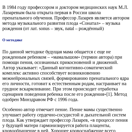
В 1984 году профессором и доктором медицинских наук М.Л.
Лазаревым была открыта первая в России школа
пренатального обучения. Профессор Лазарев является автором
метода музыкального развития плода «Сонатал» – музыка
рождения (от лат. sonus – звук, natal – рождённый)
О методике
По данной методике будущая мама общается с еще не
рожденным ребенком – «мамалышом» (термин автора) при
помощи пения, осознанных прикосновений и движений.
Автор указывает: «Данный когнитивно-соматический
комплекс активно способствует возникновению
межнейрональных связей, формированию пренатального ядра
его личности, готовит к естественным родам, настраивает на
грудное вскармливание. При этом происходит отработка
сценариев поведения ребенка после его рождения»[1]. Метод
одобрен Минздравом РФ с 1996 года.
Особенно автор отмечает пение. Пение мамы существенно
улучшает работу сердечно-сосудистой и дыхательной систем
плода. Как утверждает профессор Лазарев, «в процессе пения
у будущей матери гармонизируется работа плаценты,
кровообращение в ней. Хорошее кровоснабжение всего