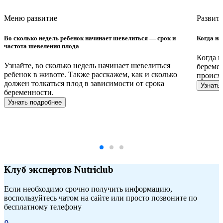
Меню развитие
Развити
Во сколько недель ребенок начинает шевелиться — срок и
Когда на
частота шевеления плода
Когда н
Узнайте, во сколько недель начинает шевелиться
беремен
ребенок в животе. Также расскажем, как и сколько
происхо
должен толкаться плод в зависимости от срока
Узнать
беременности.
Узнать подробнее
Клуб экспертов Nutriclub
Если необходимо срочно получить информацию,
воспользуйтесь чатом на сайте или просто позвоните по
бесплатному телефону