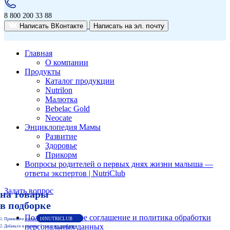
8 800 200 33 88
эл. почту
Написать ВКонтакте
Написать на
Главная
О компании
Продукты
Каталог продукции
Nutrilon
Малютка
Bebelac Gold
Neocate
Энциклопедия Мамы
Развитие
Здоровье
Прикорм
Вопросы родителей о первых днях жизни малыша —
ответы экспертов | NutriClub
Задать вопрос
на товары
Условия акции «Скидка 10% при покупке товара из подборки по промокоду 10NUTRICLUB»
Сроки проведения акции «с 10:00:00 2.07.2026 по 23:59:59 30.09.2026 (время московское)».
Механика:
в подборке
Войти на сайт ozon.ru под своими учетными данными;
Пользовательское соглашение и политика обработки
Активировать специальное кодовое слово 10NUTRICLUB на странице www.ozon.ru/context/mycode/;
10NUTRICLUB
Примените купон
персональных данных
Добавьте в корзину 1 товар
из подборки
Добавить в корзину товар, расположенный на странице https://www.ozon.ru/highlight/nutrilon-i-nutricia-4555054/;