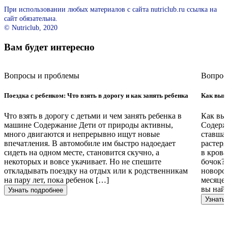
При использовании любых материалов с сайта nutriclub.ru ссылка на
сайт обязательна.
© Nutriclub, 2020
Вам будет интересно
Вопросы и проблемы
Вопрос
Поездка с ребенком: Что взять в дорогу и как занять ребенка
Как вык
Что взять в дорогу с детьми и чем занять ребенка в
Как вы
машине Содержание Дети от природы активны,
Содерж
много двигаются и непрерывно ищут новые
ставшая
впечатления. В автомобиле им быстро надоедает
растеря
сидеть на одном месте, становится скучно, а
в крова
некоторых и вовсе укачивает. Но не спешите
бочок?
откладывать поездку на отдых или к родственникам
новорож
на пару лет, пока ребенок […]
месяцев
вы най
Узнать подробнее
Узнать