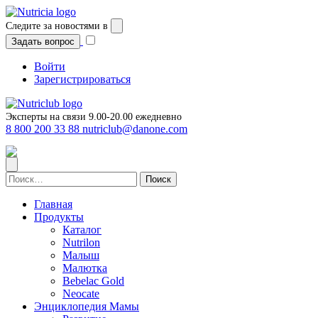
Перейти
к
Следите за новостями в
содержимому
Задать вопрос
Войти
Зарегистрироваться
Эксперты на связи 9.00-20.00 ежедневно
8 800 200 33 88
nutriclub@danone.com
Найти:
Главная
Продукты
Каталог
Nutrilon
Малыш
Малютка
Bebelac Gold
Neocate
Энциклопедия Мамы