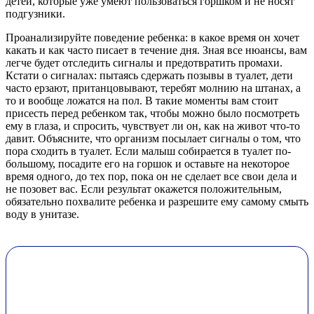
детей, которые уже умеют пользоваться горшком и не носят
подгузники.
Проанализируйте поведение ребенка: в какое время он хочет
какать и как часто писает в течение дня. Зная все нюансы, вам
легче будет отследить сигналы и предотвратить промахи.
Кстати о сигналах: пытаясь сдержать позывы в туалет, дети
часто ерзают, пританцовывают, теребят молнию на штанах, а
то и вообще ложатся на пол. В такие моменты вам стоит
присесть перед ребенком так, чтобы можно было посмотреть
ему в глаза, и спросить, чувствует ли он, как на живот что-то
давит. Объясните, что организм посылает сигналы о том, что
пора сходить в туалет. Если малыш собирается в туалет по-
большому, посадите его на горшок и оставьте на некоторое
время одного, до тех пор, пока он не сделает все свои дела и
не позовет вас. Если результат окажется положительным,
обязательно похвалите ребенка и разрешите ему самому смыть
воду в унитазе.