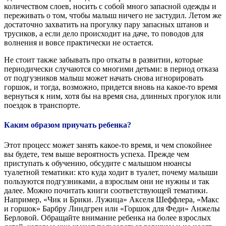
количеством слоев, носить с собой много запасной одежды и
переживать о том, чтобы малыш ничего не застудил. Летом же
достаточно захватить на прогулку пару запасных штанов и
трусиков, а если дело происходит на даче, то поводов для
волнения и вовсе практически не остается.
Не стоит также забывать про откаты в развитии, которые
периодически случаются со многими детьми: в период отказа
от подгузников малыш может начать снова игнорировать
горшок, и тогда, возможно, придется вновь на какое-то время
вернуться к ним, хотя бы на время сна, длинных прогулок или
поездок в транспорте.
Каким образом приучать ребенка?
Этот процесс может занять какое-то время, и чем спокойнее
вы будете, тем выше вероятность успеха. Прежде чем
приступать к обучению, обсудите с малышом нюансы
туалетной тематики: кто куда ходит в туалет, почему малыши
пользуются подгузниками, а взрослым они не нужны и так
далее. Можно почитать книги соответствующей тематики.
Например, «Чик и Брики. Лужица» Акселя Шеффлера, «Макс
и горшок» Барбру Линдгрен или «Горшок для Феди» Анжелы
Берловой. Обращайте внимание ребенка на более взрослых