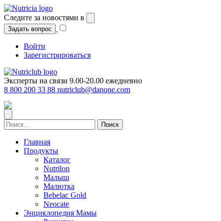
Перейти
к
Следите за новостями в
содержимому
Задать вопрос
Войти
Зарегистрироваться
Эксперты на связи 9.00-20.00 ежедневно
8 800 200 33 88
nutriclub@danone.com
Найти:
Главная
Продукты
Каталог
Nutrilon
Малыш
Малютка
Bebelac Gold
Neocate
Энциклопедия Мамы