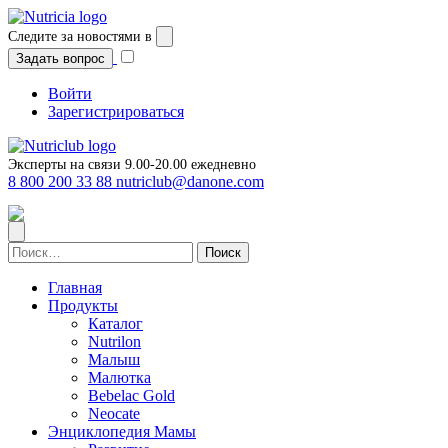
Перейти
к
Следите за новостями в
содержимому
Задать вопрос
Войти
Зарегистрироваться
Эксперты на связи 9.00-20.00 ежедневно
8 800 200 33 88
nutriclub@danone.com
Найти:
Главная
Продукты
Каталог
Nutrilon
Малыш
Малютка
Bebelac Gold
Neocate
Энциклопедия Мамы