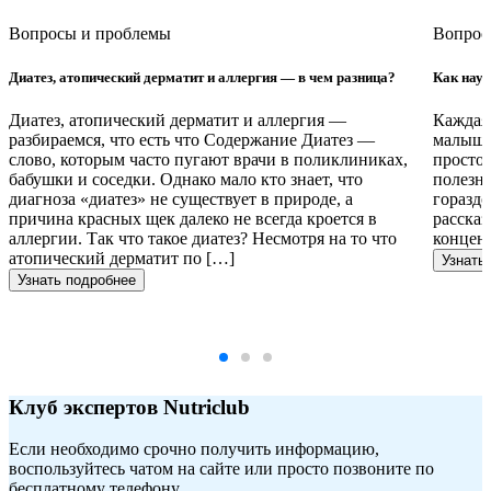
Вопросы и проблемы
Вопрос
Диатез, атопический дерматит и аллергия — в чем разница?
Как науч
Диатез, атопический дерматит и аллергия —
Каждая 
разбираемся, что есть что Содержание Диатез —
малыш с
слово, которым часто пугают врачи в поликлиниках,
просто 
бабушки и соседки. Однако мало кто знает, что
полезны
диагноза «диатез» не существует в природе, а
гораздо
причина красных щек далеко не всегда кроется в
рассказ
аллергии. Так что такое диатез? Несмотря на то что
концен
атопический дерматит по […]
Узнать
Узнать подробнее
Клуб экспертов Nutriclub
Если необходимо срочно получить информацию,
воспользуйтесь чатом на сайте или просто позвоните по
бесплатному телефону