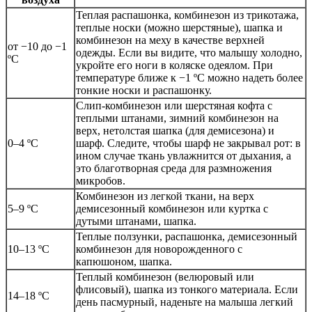
Теплая распашонка, комбинезон из трикотажа,
теплые носки (можно шерстяные), шапка и
комбинезон на меху в качестве верхней
от −10 до −1
одежды. Если вы видите, что малышу холодно,
ºС
укройте его ноги в коляске одеялом. При
температуре ближе к −1 ºС можно надеть более
тонкие носки и распашонку.
Слип-комбинезон или шерстяная кофта с
теплыми штанами, зимний комбинезон на
верх, нетолстая шапка (для демисезона) и
0–4 ºС
шарф. Следите, чтобы шарф не закрывал рот: в
ином случае ткань увлажнится от дыхания, а
это благотворная среда для размножения
микробов.
Комбинезон из легкой ткани, на верх
5–9 ºС
демисезонный комбинезон или куртка с
дутыми штанами, шапка.
Теплые ползунки, распашонка, демисезонный
10–13 ºС
комбинезон для новорожденного с
капюшоном, шапка.
Теплый комбинезон (велюровый или
флисовый), шапка из тонкого материала. Если
14–18 ºС
день пасмурный, наденьте на малыша легкий