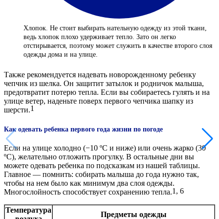
Хлопок. Не стоит выбирать нательную одежду из этой ткани,
ведь хлопок плохо удерживает тепло. Зато он легко
отстирывается, поэтому может служить в качестве второго слоя
одежды дома и на улице.
Также рекомендуется надевать новорожденному ребенку
чепчик из шелка. Он защитит затылок и родничок малыша,
предотвратит потерю тепла. Если вы собираетесь гулять и на
улице ветер, наденьте поверх первого чепчика шапку из
1
шерсти.
Как одевать ребенка первого года жизни по погоде
Если на улице холодно (−10 ºС и ниже) или очень жарко (30
ºС), желательно отложить прогулку. В остальные дни вы
можете одевать ребенка по подсказкам из нашей таблицы.
Главное — помнить: собирать малыша до года нужно так,
чтобы на нем было как минимум два слоя одежды.
1, 6
Многослойность способствует сохранению тепла.
Температура
Предметы одежды
воздуха