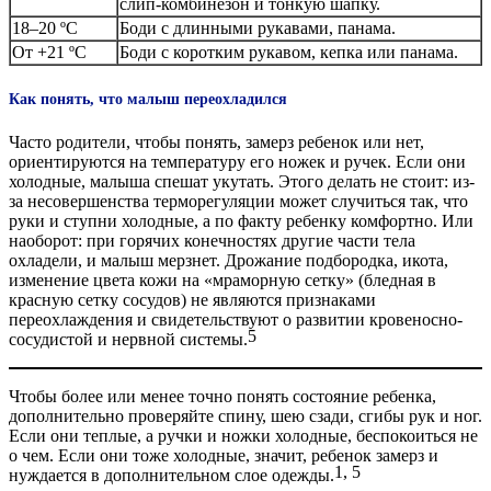
слип-комбинезон и тонкую шапку.
18–20 ºС
Боди с длинными рукавами, панама.
От +21 ºС
Боди с коротким рукавом, кепка или панама.
Как понять, что малыш переохладился
Часто родители, чтобы понять, замерз ребенок или нет,
ориентируются на температуру его ножек и ручек. Если они
холодные, малыша спешат укутать. Этого делать не стоит: из-
за несовершенства терморегуляции может случиться так, что
руки и ступни холодные, а по факту ребенку комфортно. Или
наоборот: при горячих конечностях другие части тела
охладели, и малыш мерзнет. Дрожание подбородка, икота,
изменение цвета кожи на «мраморную сетку» (бледная в
красную сетку сосудов) не являются признаками
переохлаждения и свидетельствуют о развитии кровеносно-
5
сосудистой и нервной системы.
Чтобы более или менее точно понять состояние ребенка,
дополнительно проверяйте спину, шею сзади, сгибы рук и ног.
Если они теплые, а ручки и ножки холодные, беспокоиться не
о чем. Если они тоже холодные, значит, ребенок замерз и
1, 5
нуждается в дополнительном слое одежды.