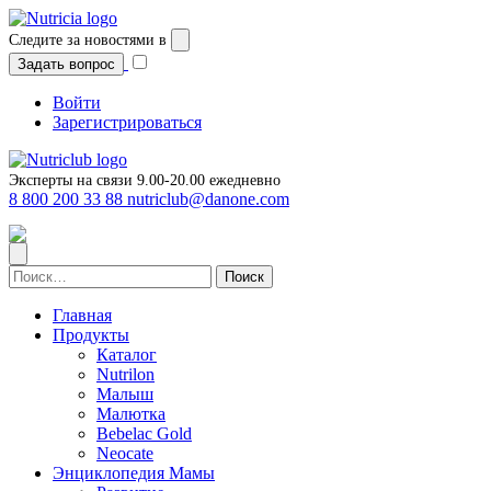
Перейти
к
Следите за новостями в
содержимому
Задать вопрос
Войти
Зарегистрироваться
Эксперты на связи 9.00-20.00 ежедневно
8 800 200 33 88
nutriclub@danone.com
Найти:
Главная
Продукты
Каталог
Nutrilon
Малыш
Малютка
Bebelac Gold
Neocate
Энциклопедия Мамы