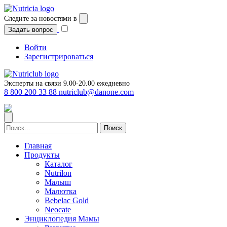
Перейти
к
Следите за новостями в
содержимому
Задать вопрос
Войти
Зарегистрироваться
Эксперты на связи 9.00-20.00 ежедневно
8 800 200 33 88
nutriclub@danone.com
Найти:
Главная
Продукты
Каталог
Nutrilon
Малыш
Малютка
Bebelac Gold
Neocate
Энциклопедия Мамы