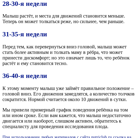
28-30-я недели
Малыш растёт, и места для движений становится меньше.
Теперь он может толкаться реже, но сильнее, чем раньше.
31-35-я недели
Перед тем, как перевернуться вниз головой, малыш может
стать более активным и толкать маму в рёбра, что может
принести дискомфорт; но это означает лишь то, что ребёнок
растёт и ему становится тесно.
36-40-я недели
К этому моменту малыш уже займёт правильное положение –
головой вниз. Его движения замедлятся, а количество толчков
сократится. Нормой считается около 10 движений в сутки.
Мы привели примерный график поведения ребёнка на том
или ином сроке. Если вам кажется, что малыш недостаточно
двигается или наоборот, слишком активен, обратитесь к
специалисту для проведения исследования плода.
При использовании любых материалов с сайта nutriclub.ru ссылка на