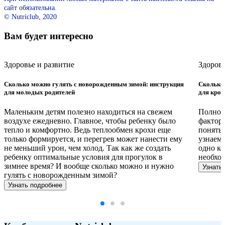
сайт обязательна.
© Nutriclub, 2020
Вам будет интересно
Здоровье и развитие
Здоровь
Сколько можно гулять с новорожденным зимой: инструкция
Сколько
для молодых родителей
для крох
Маленьким детям полезно находиться на свежем
Полноц
воздухе ежедневно. Главное, чтобы ребенку было
факторо
тепло и комфортно. Ведь теплообмен крохи еще
понять,
только формируется, и перегрев может нанести ему
узнаем,
не меньший урон, чем холод. Так как же создать
одно ко
ребенку оптимальные условия для прогулок в
необхо
зимнее время? И вообще сколько можно и нужно
Узнать
гулять с новорожденным зимой?
Узнать подробнее