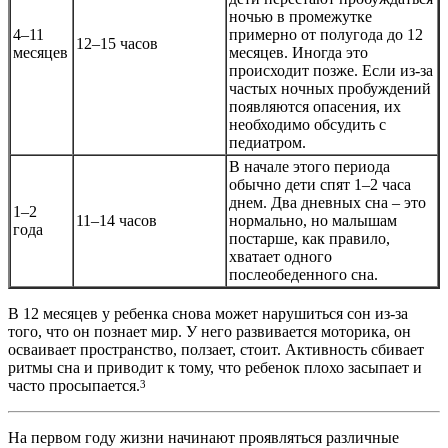
ночью в промежутке
4–11
примерно от полугода до 12
12–15 часов
месяцев
месяцев. Иногда это
происходит позже. Если из-за
частых ночных пробуждений
появляются опасения, их
необходимо обсудить с
педиатром.
В начале этого периода
обычно дети спят 1–2 часа
днем. Два дневных сна – это
1–2
11–14 часов
нормально, но малышам
года
постарше, как правило,
хватает одного
послеобеденного сна.
В 12 месяцев у ребенка снова может нарушиться сон из-за
того, что он познает мир. У него развивается моторика, он
осваивает пространство, ползает, стоит. Активность сбивает
ритмы сна и приводит к тому, что ребенок плохо засыпает и
часто просыпается.
3
На первом году жизни начинают проявляться различные