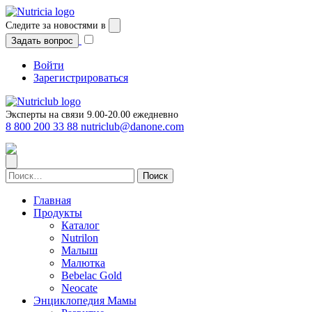
Перейти
к
Следите за новостями в
содержимому
Задать вопрос
Войти
Зарегистрироваться
Эксперты на связи 9.00-20.00 ежедневно
8 800 200 33 88
nutriclub@danone.com
Найти:
Главная
Продукты
Каталог
Nutrilon
Малыш
Малютка
Bebelac Gold
Neocate
Энциклопедия Мамы