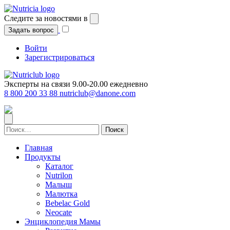
Перейти
к
Следите за новостями в
содержимому
Задать вопрос
Войти
Зарегистрироваться
Эксперты на связи 9.00-20.00 ежедневно
8 800 200 33 88
nutriclub@danone.com
Найти:
Главная
Продукты
Каталог
Nutrilon
Малыш
Малютка
Bebelac Gold
Neocate
Энциклопедия Мамы