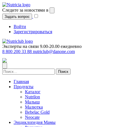
Перейти
к
Следите за новостями в
содержимому
Задать вопрос
Войти
Зарегистрироваться
Эксперты на связи 9.00-20.00 ежедневно
8 800 200 33 88
nutriclub@danone.com
Найти:
Главная
Продукты
Каталог
Nutrilon
Малыш
Малютка
Bebelac Gold
Neocate
Энциклопедия Мамы